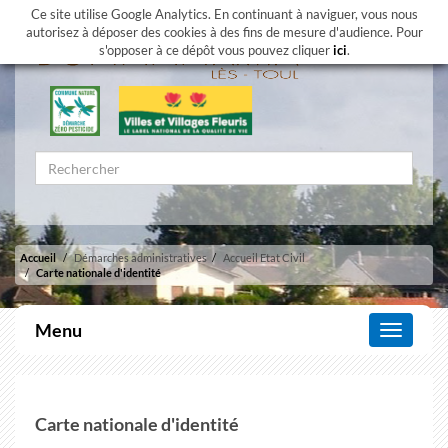
Ce site utilise Google Analytics. En continuant à naviguer, vous nous
autorisez à déposer des cookies à des fins de mesure d'audience. Pour
s'opposer à ce dépôt vous pouvez cliquer
ici
.
Accueil
Démarches administratives
Accueil Etat Civil
Carte nationale d'identité
Menu
Affiche
le
menu
Carte nationale d'identité