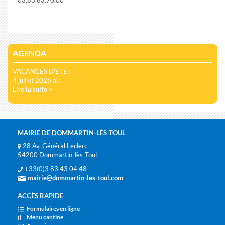
03.83.63.70.00
AGENDA
VACANCES D'ETE :
4 juillet 2026 au
Lire la suite >
MAIRIE DE DOMMARTIN-LÈS-TOUL
28 Av. Général Leclerc
54200 Dommartin-lès-Toul
+33(0)3 83 43 04 48
mairie@dommartin-les-toul.com
ACCÈS RAPIDE
Formulaires en ligne
Menu cantine