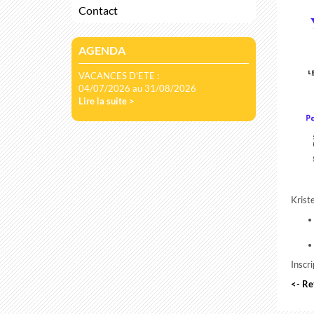
Contact
AGENDA
VACANCES D'ETE :
04/07/2026 au 31/08/2026
Lire la suite >
Krist
Inscri
<- Re