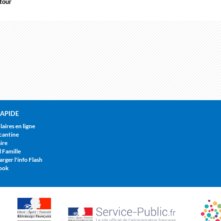
tour
APIDE
aires en ligne
cantine
ire
l Famille
rger l'info Flash
ook