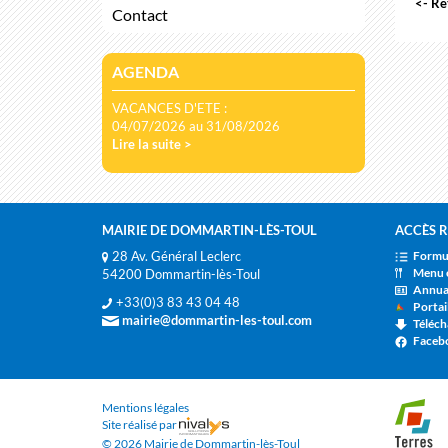
<- Re
Contact
AGENDA
VACANCES D'ETE :
04/07/2026 au 31/08/2026
Lire la suite >
MAIRIE DE DOMMARTIN-LÈS-TOUL
ACCÈS R
28 Av. Général Leclerc
Formul
Menu 
54200 Dommartin-lès-Toul
Annua
+33(0)3 83 43 04 48
Portai
mairie@dommartin-les-toul.com
Télécha
Faceb
Mentions légales
Site réalisé par
© 2026 Mairie de Dommartin-lès-Toul