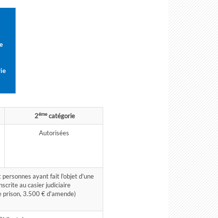
e
ie
éme
2
catégorie
Autorisées
 personnes ayant fait l'objet d'une
scrite au casier judiciaire
e prison, 3.500 € d'amende)