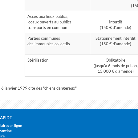
(15
Accès aux lieux publics,
locaux ouverts au publics,
Interdit
transports en commun
(150 € d'amende)
Parties communes
Stationnement interdit
des immeubles collectifs
(150 € d'amende)
Stérilisation
Obligatoire
(jusqu'à 6 mois de prison,
15.000 € d'amende)
u 6 janvier 1999 dite des "chiens dangereux"
APIDE
aires en ligne
cantine
ire