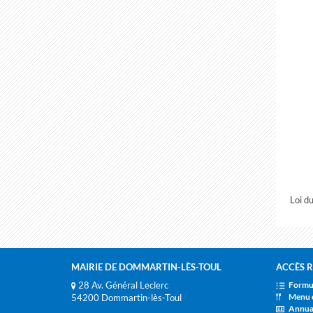
Loi d
MAIRIE DE DOMMARTIN-LÈS-TOUL
ACCÈS R
28 Av. Général Leclerc
Formul
Menu 
54200 Dommartin-lès-Toul
Annua