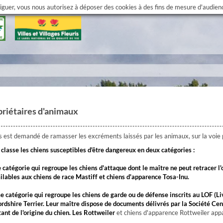
viguer, vous nous autorisez à déposer des cookies à des fins de mesure d'audie
riétaires d'animaux
us est demandé de ramasser les excréments laissés par les animaux, sur la voie 
i classe les chiens susceptibles d'être dangereux en deux catégories :
e catégorie qui regroupe les chiens d'attaque dont le maître ne peut retracer l
ilables aux chiens de race Mastiff et chiens d'apparence Tosa-Inu.
e catégorie qui regroupe les chiens de garde ou de défense inscrits au LOF (L
ordshire Terrier. Leur maître dispose de documents délivrés par la Société Cen
ant de l'origine du chien. Les
Rottweiler
et chiens d'apparence Rottweiler appa