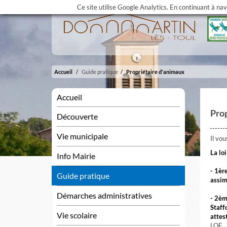
Ce site utilise Google Analytics. En continuant à na
Accueil
Guide pratique
Propriétaire d'animaux
Accueil
Prop
Découverte
Vie municipale
Il vo
La lo
Info Mairie
- 1èr
Guide pratique
assim
Démarches administratives
- 2èm
Staff
Vie scolaire
attest
LOF.