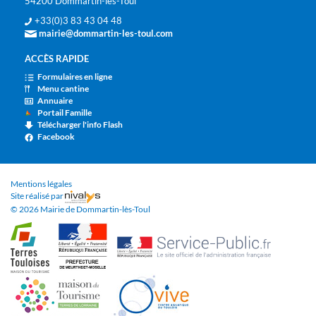
54200 Dommartin-lès-Toul
+33(0)3 83 43 04 48
mairie@dommartin-les-toul.com
ACCÈS RAPIDE
Formulaires en ligne
Menu cantine
Annuaire
Portail Famille
Télécharger l'info Flash
Facebook
Mentions légales
Site réalisé par
© 2026 Mairie de Dommartin-lès-Toul