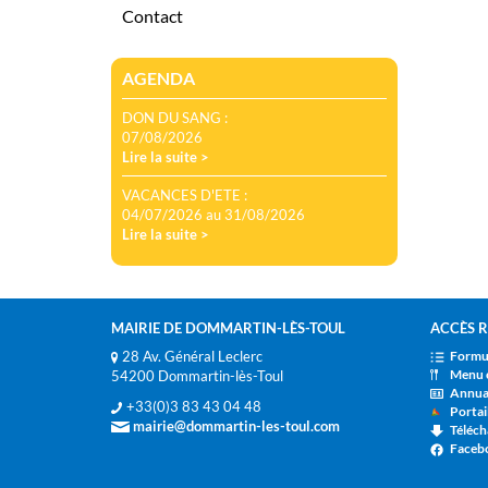
Contact
AGENDA
DON DU SANG :
07/08/2026
Lire la suite >
VACANCES D'ETE :
04/07/2026 au 31/08/2026
Lire la suite >
MAIRIE DE DOMMARTIN-LÈS-TOUL
ACCÈS R
28 Av. Général Leclerc
Formul
Menu 
54200 Dommartin-lès-Toul
Annua
+33(0)3 83 43 04 48
Portai
mairie@dommartin-les-toul.com
Télécha
Faceb