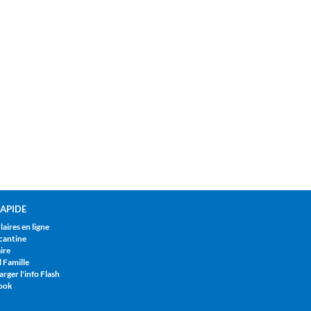
APIDE
aires en ligne
cantine
ire
l Famille
rger l'info Flash
ook