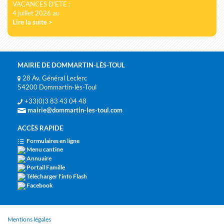
VACANCES D'ETE :
4 juillet 2026 au
Lire la suite >
MAIRIE DE DOMMARTIN-LÈS-TOUL
28 Av. Général Leclerc
54200 Dommartin-lès-Toul
+33(0)3 83 43 04 48
mairie@dommartin-les-toul.com
ACCÈS RAPIDE
Formulaires en ligne
Menu cantine
Annuaire
Portail Famille
Télécharger l'info Flash
Facebook
Mentions légales